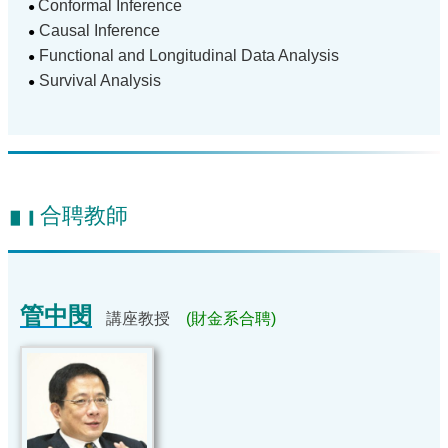
Conformal Inference
●
Causal Inference
●
Functional and Longitudinal Data Analysis
●
Survival Analysis
●
合聘教師
▋▎
管中閔
講座教授
(財金系合聘)