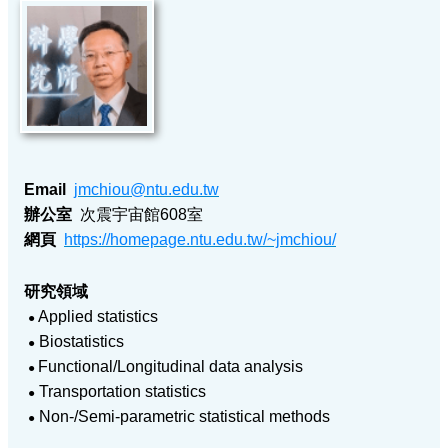
認
識
本
所
招
生
事
Email
jmchiou@ntu.edu.tw
宜
辦公室
次震宇宙館608室
學
網頁
https://homepage.ntu.edu.tw/~jmchiou/
生
事
研究領域
務
Applied statistics
●
單
Biostatistics
●
位
Functional/Longitudinal data analysis
●
成
Transportation statistics
●
員
Non-/Semi-parametric statistical methods
●
相