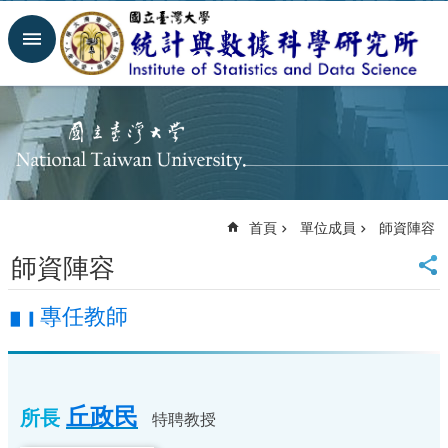
跳到主要內容區塊
進
階
搜
尋
回
首
頁
臺
首頁
單位成員
師資陣容
大
首
師資陣容
頁
理
專任教師
▋▎
學
院
最
新
丘政民
所長
特聘教授
消
息