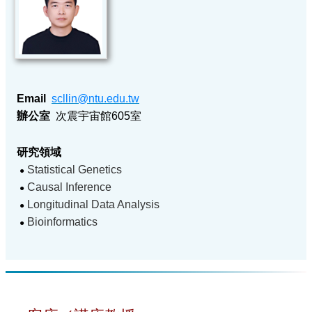
Email
scllin@ntu.edu.tw
辦公室
次震宇宙館605室
研究領域
Statistical Genetics
●
Causal Inference
●
Longitudinal Data Analysis
●
Bioinformatics
●