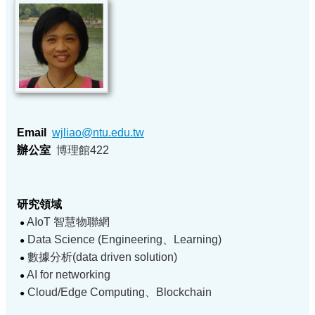
Email
wjliao@ntu.edu.tw
辦公室
博理館422
研究領域
AIoT 智慧物聯網
●
Data Science (Engineering、Learning)
●
數據分析(data driven solution)
●
AI for networking
●
Cloud/Edge Computing、Blockchain
●