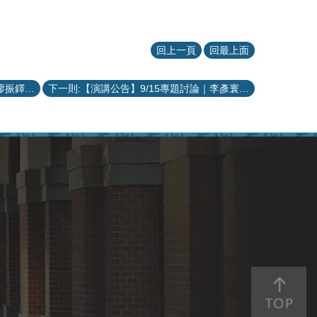
回上一頁
回最上面
上一則:【演講公告】9/22專題討論｜廖振鐸教授：Composition and sample size determination for training set in genomic prediction
下一則:【演講公告】9/15專題討論｜李彥寰助理教授：Multiplicative gradient algorithms for quantum state estimation